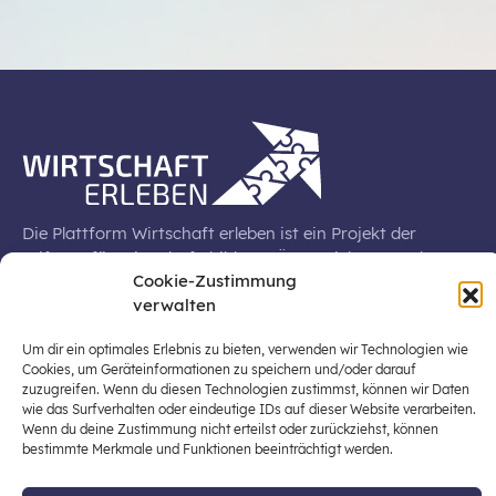
Die Plattform Wirtschaft erleben ist ein Projekt der
Stiftung für Wirtschaftsbildung, Österreichs zentraler
Cookie-Zustimmung
Plattform für die Stärkung und Verbreiterung einer
verwalten
lebensweltbezogenen und verantwortungsvollen
Wirtschaftsbildung in der schulischen Allgemeinbildung
Um dir ein optimales Erlebnis zu bieten, verwenden wir Technologien wie
(Fokus: Sekundarstufe I).
Cookies, um Geräteinformationen zu speichern und/oder darauf
zuzugreifen. Wenn du diesen Technologien zustimmst, können wir Daten
wie das Surfverhalten oder eindeutige IDs auf dieser Website verarbeiten.
Wenn du deine Zustimmung nicht erteilst oder zurückziehst, können
bestimmte Merkmale und Funktionen beeinträchtigt werden.
© 2026 Stiftung für Wirtschaftsbildung