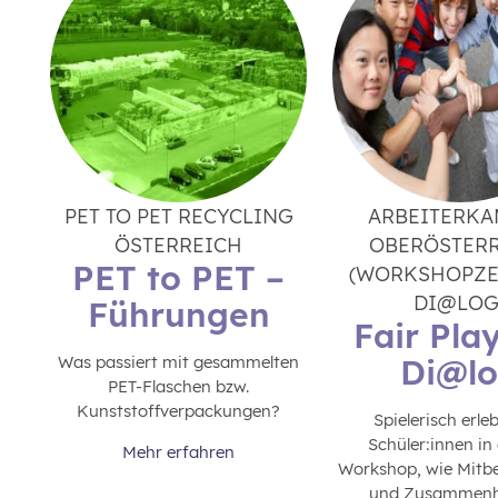
PET TO PET RECYCLING
ARBEITERK
ÖSTERREICH
OBERÖSTER
PET to PET –
(WORKSHOPZ
DI@LOG
Führungen
Fair Pla
Was passiert mit gesammelten
Di@l
PET-Flaschen bzw.
Kunststoffverpackungen?
Spielerisch erle
Schüler:innen in
Mehr erfahren
Workshop, wie Mit
und Zusammenha