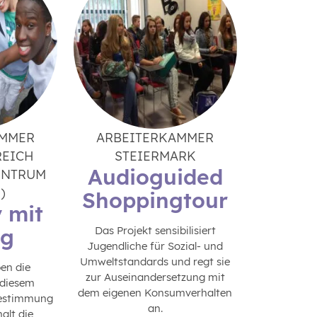
AMMER
ARBEITERKAMMER
REICH
STEIERMARK
Audioguided
ENTRUM
)
Shoppingtour
y mit
og
Das Projekt sensibilisiert
Jugendliche für Sozial- und
Umweltstandards und regt sie
ben die
zur Auseinandersetzung mit
 diesem
dem eigenen Konsumverhalten
bestimmung
an.
lt die