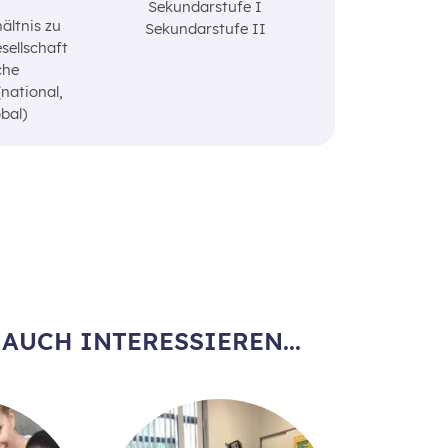
Sekundarstufe I
ältnis zu
Sekundarstufe II
sellschaft
che
ational‚
obal)
AUCH INTERESSIEREN...