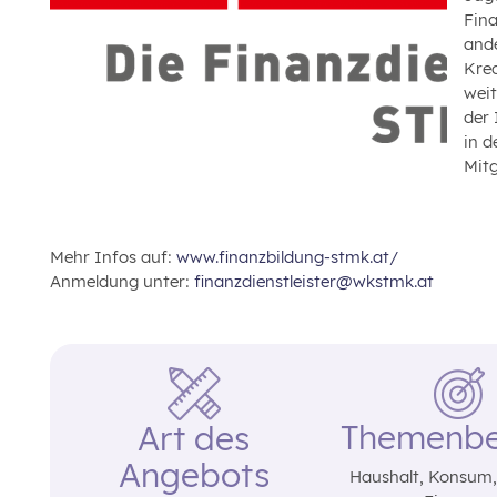
Fina
and
Kre
weit
der 
in 
Mitg
Mehr Infos auf:
www.finanzbildung-stmk.at/
Anmeldung unter:
finanzdienstleister@wkstmk.at
Themenbe
Art des
Angebots
Haushalt‚ Konsum‚ 