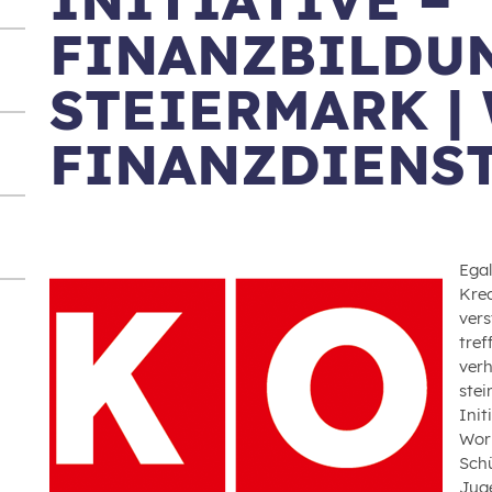
FINANZBILDU
STEIERMARK |
FINANZDIENST
Egal
Kre
vers
tref
verh
stei
Init
Wor
Schü
Juge