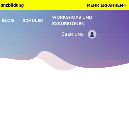
inanzbildung
MEHR ERFAHREN
WORKSHOPS UND
BLOG
SCHULEN
EXKURSIONEN
ÜBER UNS