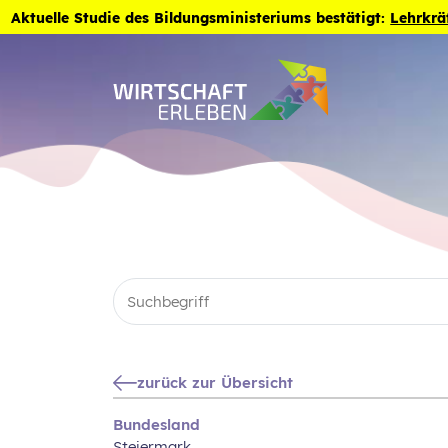
Zum Inhalt der Seite springen
Aktuelle Studie des Bildungsministeriums bestätigt:
Lehrkrä
zurück zur Übersicht
Bundesland
Steiermark