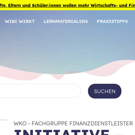
fte, Eltern und Schüler:innen wollen mehr Wirtschafts- und F
WIBI WIRKT
LERNMATERIALIEN
PRAXISTIPPS
SUCHEN
WKO - FACHGRUPPE FINANZDIENSTLEISTER
INITIATIVE –