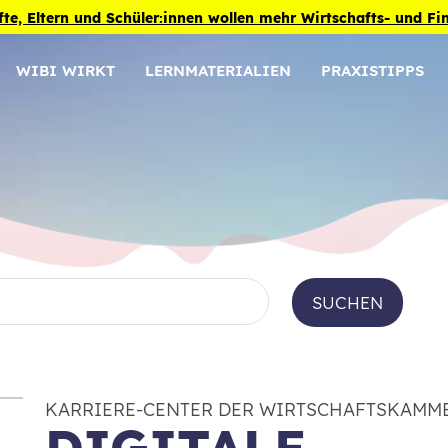
fte, Eltern und Schüler:innen wollen mehr Wirtschafts- und F
WIBI WIRKT
LERNMATERIALIEN
PRAXISTIPPS
SUCHEN
KARRIERE-CENTER DER WIRTSCHAFTSKAMM
DIGITALE