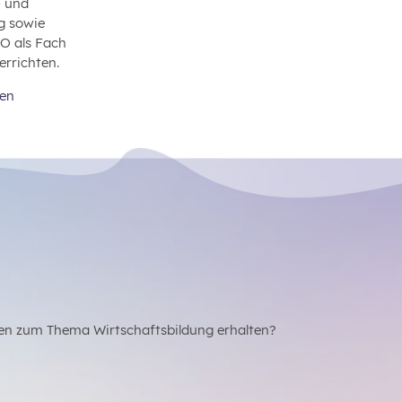
- und
g sowie
BO als Fach
errichten.
ren
en zum Thema Wirtschaftsbildung erhalten?