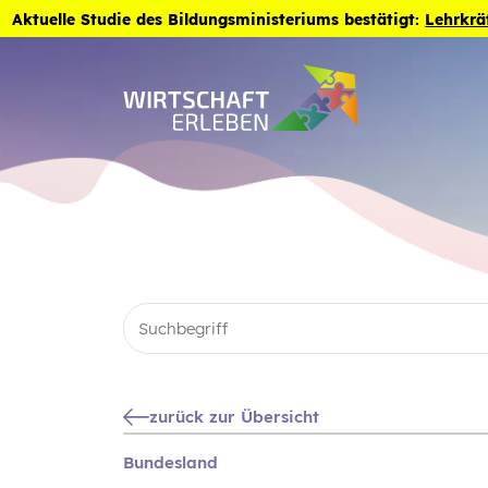
Zum Inhalt der Seite springen
Aktuelle Studie des Bildungsministeriums bestätigt:
Lehrkrä
zurück zur Übersicht
Bundesland