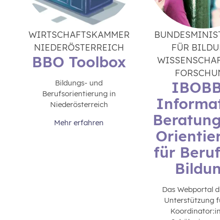
WIRTSCHAFTSKAMMER
BUNDESMINIS
NIEDERÖSTERREICH
FÜR BILDU
BBO Toolbox
WISSENSCHA
FORSCHU
Bildungs- und
IBOBB
Berufsorientierung in
Informat
Niederösterreich
Beratun
Mehr erfahren
Orientie
für Beru
Bildu
Das Webportal di
Unterstützung 
Koordinator:i