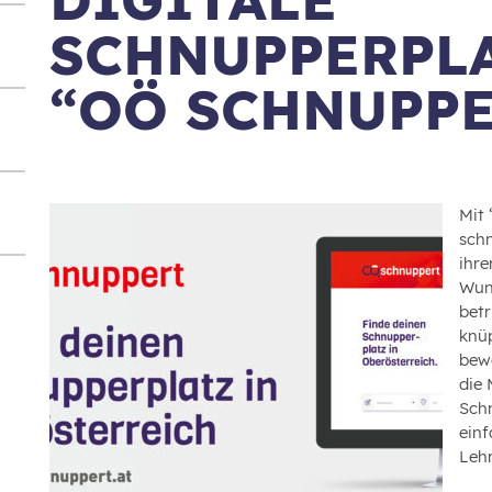
SCHNUPPERPL
“OÖ SCHNUPPE
Mit
schn
ihre
Wun
betr
knüp
bew
die 
Schn
einf
Lehr