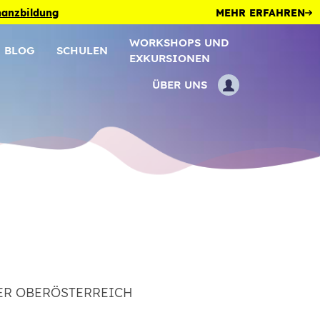
inanzbildung
MEHR ERFAHREN
WORKSHOPS UND
BLOG
SCHULEN
EXKURSIONEN
ÜBER UNS
ER OBERÖSTERREICH