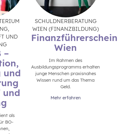
TERIUM
SCHULDNERBERATUNG
NG,
WIEN (FINANZBILDUNG)
Finanzführerschein
FT UND
NG
Wien
 –
ion,
Im Rahmen des
Ausbildungsprogramms erhalten
g und
junge Menschen praxisnahes
rung
Wissen rund um das Thema
Geld.
f und
Mehr erfahren
ng
ent als
für BO-
nnen,