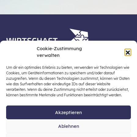
Cookie-Zustimmung
verwalten
Die Plattform Wirtschaft erleben ist ein Projekt der
Stiftung für Wirtschaftsbildung, Österreichs zentraler
Um dir ein optimales Erlebnis zu bieten, verwenden wir Technologien wie
Plattform für die Stärkung und Verbreiterung einer
Cookies, um Geräteinformationen zu speichern und/oder darauf
zuzugreifen. Wenn du diesen Technologien zustimmst, können wir Daten
lebensweltbezogenen und verantwortungsvollen
wie das Surfverhalten oder eindeutige IDs auf dieser Website
Wirtschaftsbildung in der schulischen Allgemeinbildung
verarbeiten. Wenn du deine Zustimmung nicht erteilst oder zurückziehst,
(Fokus: Sekundarstufe I).
können bestimmte Merkmale und Funktionen beeinträchtigt werden.
Akzeptieren
© 2026 Stiftung für Wirtschaftsbildung
Ablehnen
office@stiftung-wirtschaftsbildung.at